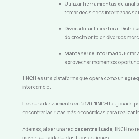
Utilizar herramientas de anális
tomar decisiones informadas sob
Diversificar la cartera
: Distrib
de crecimiento en diversos mer
Mantenerse informado
: Estar
aprovechar momentos oportunos 
1INCH
es una plataforma que opera como un
agreg
intercambio.
Desde su lanzamiento en 2020,
1INCH
ha ganado pop
encontrar las rutas más económicas para realizar 
Además, al ser una red
decentralizada
, 1INCH no 
mayor seguridad en las transacciones.