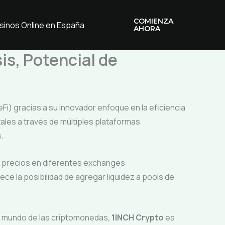
COMIENZA
sinos Online en España
AHORA
is, Potencial de
i) gracias a su innovador enfoque en la eficiencia
tales a través de múltiples plataformas
.
s precios en diferentes exchanges
ece la posibilidad de agregar liquidez a pools de
el mundo de las criptomonedas,
1INCH Crypto
es