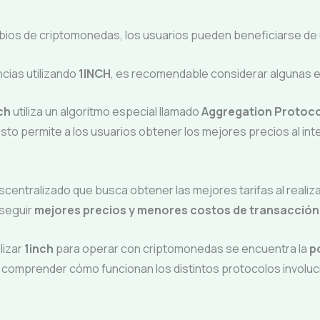
bios de criptomonedas, los usuarios pueden beneficiarse de u
cias utilizando
1INCH
, es recomendable considerar algunas e
ch
utiliza un algoritmo especial llamado
Aggregation Protoco
sto permite a los usuarios obtener los mejores precios al i
centralizado que busca obtener las mejores tarifas al reali
nseguir
mejores precios y menores costos de transacción
lizar
1inch
para operar con criptomonedas se encuentra la
p
e comprender cómo funcionan los distintos protocolos invol