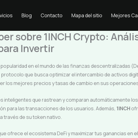
vicios
Blog
Contacto
Mapa del sitio
Mejores Ca
ber sobre 1INCH Crypto: Anális
ara Invertir
pularidad en el mundo de las finanzas descentralizadas (DeF
 protocolo que busca optimizar el intercambio de activos digi
ner los mejores precios y tasas de cambio en sus operaciones
s inteligentes que rastrean y comparan automáticamente lo
ión para las transacciones de los usuarios. Además,
1INCH
ofr
 a través de su token nativo.
 que ofrece el ecosistema DeFi y maximizar tus ganancias en 