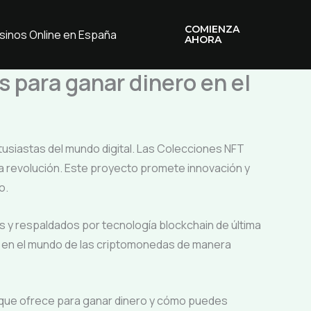
COMIENZA
sinos Online en España
AHORA
s para ganar dinero en el
tusiastas del mundo digital. Las Colecciones NFT
a revolución. Este proyecto promete innovación y
o.
 y respaldados por tecnología blockchain de última
se en el mundo de las criptomonedas de manera
s que ofrece para ganar dinero y cómo puedes