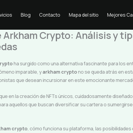
vicios
Blog
Contacto
Mapa del sitio
Mejores Ca
Arkham Crypto: Análisis y tip
edas
rypto
ha surgido como una alternativa fascinante para los en
nómeno imparable, y
arkham crypto
no se queda atrás en est
ionistas que desean incursionar en este emocionante mercad
que en la creación de NFTs únicos, cuidadosamente diseñados
para aquellos que buscan diversificar su cartera o sumergir
kham crypto
, cómo funciona su plataforma, las posibilidade