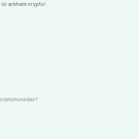
o de
arkham crypto
!
as criptomonedas?