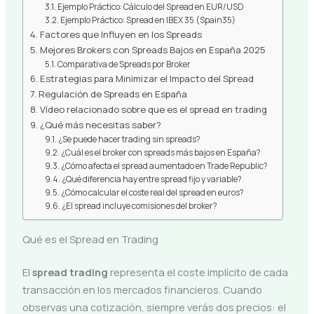
Ejemplo Práctico: Cálculo del Spread en EUR/USD
Ejemplo Práctico: Spread en IBEX 35 (Spain35)
Factores que Influyen en los Spreads
Mejores Brokers con Spreads Bajos en España 2025
Comparativa de Spreads por Broker
Estrategias para Minimizar el Impacto del Spread
Regulación de Spreads en España
Vídeo relacionado sobre que es el spread en trading
¿Qué más necesitas saber?
¿Se puede hacer trading sin spreads?
¿Cuál es el broker con spreads más bajos en España?
¿Cómo afecta el spread aumentado en Trade Republic?
¿Qué diferencia hay entre spread fijo y variable?
¿Cómo calcular el coste real del spread en euros?
¿El spread incluye comisiones del broker?
Qué es el Spread en Trading
El
spread trading
representa el coste implícito de cada
transacción en los mercados financieros. Cuando
observas una cotización, siempre verás dos precios: el