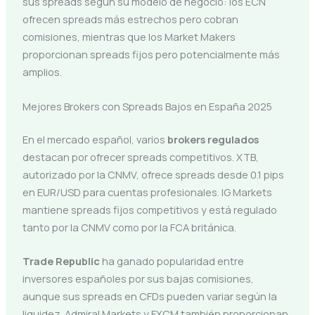
sus spreads según su modelo de negocio: los ECN
ofrecen spreads más estrechos pero cobran
comisiones, mientras que los Market Makers
proporcionan spreads fijos pero potencialmente más
amplios.
Mejores Brokers con Spreads Bajos en España 2025
En el mercado español, varios
brokers regulados
destacan por ofrecer spreads competitivos. XTB,
autorizado por la CNMV, ofrece spreads desde 0.1 pips
en EUR/USD para cuentas profesionales. IG Markets
mantiene spreads fijos competitivos y está regulado
tanto por la CNMV como por la FCA británica.
Trade Republic
ha ganado popularidad entre
inversores españoles por sus bajas comisiones,
aunque sus spreads en CFDs pueden variar según la
liquidez. Admiral Markets y FXCM también proporcionan