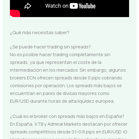
¿Qué más necesitas saber?
¿Se puede hacer trading sin spreads?
No es posible hacer trading completamente sin
spreads, ya que representan el coste de la
intermediación en los mercados. Sin embargo, algunos
brokers ECN ofrecen spreads desde 0 pips cobrando
comisiones por operación. Los spreads más bajos se
encuentran en pares de divisas mayores como
EUR/USD durante horas de alta liquidez europea.
¿Cuál es el broker con spreads más bajos en España?
En España, XTB y Admiral Markets destacan por ofrecer
spreads competitivos desde 0.1-0.8 pips en EUR/USD. IG